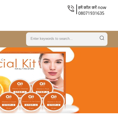
हमें कॉल करें now
08071931635